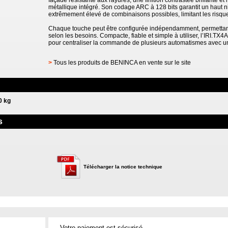
façade résistante aux rayures, une finition contrastée brillante e
métallique intégré. Son codage ARC à 128 bits garantit un haut 
extrêmement élevé de combinaisons possibles, limitant les risqu
Chaque touche peut être configurée indépendamment, permettant 
selon les besoins. Compacte, fiable et simple à utiliser, l’IRI.TX
pour centraliser la commande de plusieurs automatismes avec 
>
Tous les produits de BENINCA en vente sur le site
0 kg
s
Télécharger la notice technique
Votre paiement est sécurisé