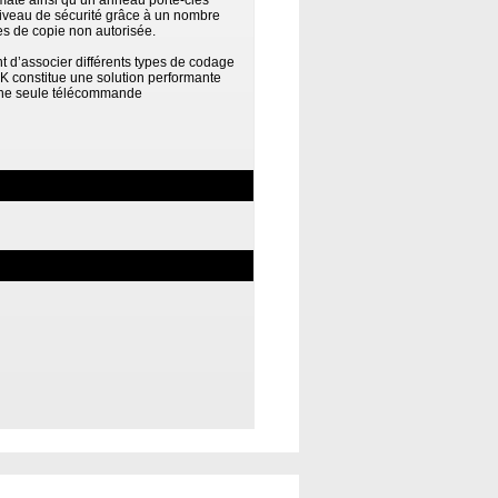
t mate ainsi qu’un anneau porte-clés
niveau de sécurité grâce à un nombre
es de copie non autorisée.
d’associer différents types de codage
4AK constitue une solution performante
une seule télécommande