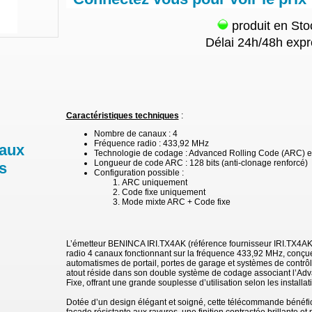
produit en Sto
Délai 24h/48h expr
Caractéristiques techniques
:
Nombre de canaux : 4
Fréquence radio : 433,92 MHz
 aux
Technologie de codage : Advanced Rolling Code (ARC) e
Longueur de code ARC : 128 bits (anti-clonage renforcé)
s
Configuration possible :
ARC uniquement
Code fixe uniquement
Mode mixte ARC + Code fixe
L’émetteur BENINCA IRI.TX4AK (référence fournisseur IRI.TX4AK
radio 4 canaux fonctionnant sur la fréquence 433,92 MHz, conçue 
automatismes de portail, portes de garage et systèmes de contrôl
atout réside dans son double système de codage associant l’Ad
Fixe, offrant une grande souplesse d’utilisation selon les installat
Dotée d’un design élégant et soigné, cette télécommande bénéfic