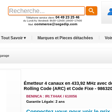
04 49 23 25 46
Téléphone service client:
du Lundi Au Vendredi: 8h30~12h00 14h00~17h00
commerce@segedip.com
Mail:
Tout Savoir ▾
Marques et Pieces détachées
Voir
 garage
Émetteur 4 canaux en 433,92 MHz avec 
Rolling Code (ARC) et Code Fixe - 98632
BENINCA : IRI.TX4AK / 610056
Garantie Légale: 2 ans
Connectez vous pour voir le prix