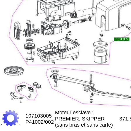
Moteur esclave :
107103005
PREMIER, SKIPPER
371.
P41002/002
(sans bras et sans carte)
'
'