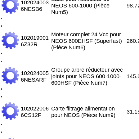
102024003
NEOS 600-1000 (Pièce
98.7
6NESB6
Num5)
'
'
Moteur complet 24 Vcc pour
102019001
NEOS 600EHSF (Superfast)
260.
6Z32R
(Pièce Num6)
'
'
Groupe arbre réducteur avec
102024005
joints pour NEOS 600-1000-
145.
6NESARF
600HSF (Pièce Num7)
'
'
102022006
Carte filtrage alimentation
31.1
6CS12F
pour NEOS (Pièce Num9)
'
'