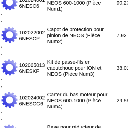
NEOS 600-1000 (Pièce
90.2
6NESC6
Num1)
'
'
Capot de protection pour
102022002
pinion de NEOS (Pièce
7.92
6NESCP
Num2)
'
'
Kit de passe-fils en
102065013
caoutchouc pour ION et
38.0
6NESKF
NEOS (Pièce Num3)
'
'
Carter du bas moteur pour
102024002
NEOS 600-1000 (Pièce
29.5
6NESCG6
Num4)
'
'
Base pour réducteur de