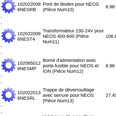
102022008
Pont de diodes pour NEOS
8.98
6NESRB
(Pièce Num10)
'
'
Transformateur 230-24V pour
102022009
NEOS 400-600 (Pièce
106.
6NEST4
Num11)
'
'
Borne d'alimentation avec
102065012
porte-fusible pour NEOS et
8.98
6NESMP
ION (Pièce Num12)
'
'
Trappe de déverrouillage
102022013
avec serrure pour NEOS
27.4
6NESRL
(Pièce Num13)
'
'