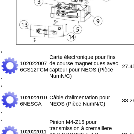
'
Carte électronique pour fins
102022007
de course magnetiques avec
27.4
6CS12FCM
capteur pour NEOS (Pièce
NumN/C)
'
'
102022010
Câble d'alimentation pour
33.2
6NESCA
NEOS (Pièce NumN/C)
'
'
Pinion M4-Z15 pour
transmission à cremaillere
102022011