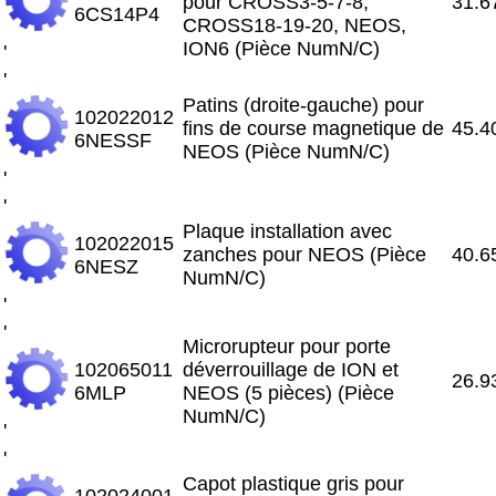
pour CROSS3-5-7-8,
31.6
6CS14P4
CROSS18-19-20, NEOS,
ION6 (Pièce NumN/C)
'
'
Patins (droite-gauche) pour
102022012
fins de course magnetique de
45.4
6NESSF
NEOS (Pièce NumN/C)
'
'
Plaque installation avec
102022015
zanches pour NEOS (Pièce
40.6
6NESZ
NumN/C)
'
'
Microrupteur pour porte
102065011
déverrouillage de ION et
26.9
6MLP
NEOS (5 pièces) (Pièce
NumN/C)
'
'
Capot plastique gris pour
102024001