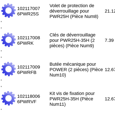
Volet de protection de
102117007
déverrouillage pour
21.1
6PWR25S
PWR25H (Pièce Num8)
'
'
Clés de déverrouillage
102117008
pour PWR25H-35H (2
7.39
6PWRK
pièces) (Pièce Num9)
'
'
Butée mécanique pour
102117009
POWER (2 pièces) (Pièce
12.6
6PWRFB
Num10)
'
'
Kit vis de fixation pour
102118006
PWR25H-35H (Pièce
12.6
6PWRVF
Num11)
'