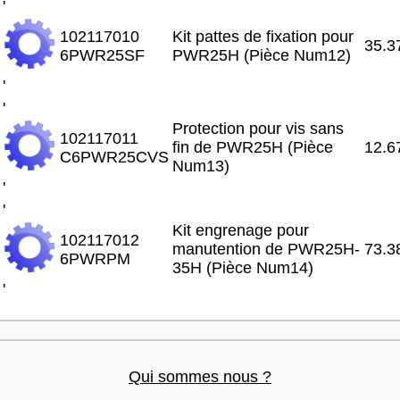
'
102117010
Kit pattes de fixation pour
35.3
6PWR25SF
PWR25H (Pièce Num12)
'
'
Protection pour vis sans
102117011
fin de PWR25H (Pièce
12.6
C6PWR25CVS
Num13)
'
'
Kit engrenage pour
102117012
manutention de PWR25H-
73.3
6PWRPM
35H (Pièce Num14)
'
Qui sommes nous ?