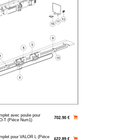
mplet avec poulie pour
702.90 €
O-T (Pièce Num1)
mplet pour VALOR L (Pièce
622.89 €