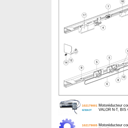
Motoréducteur co
102179001
VALOR N-T, BIS 
6Z32AOT
Motoréducteur co
102179005