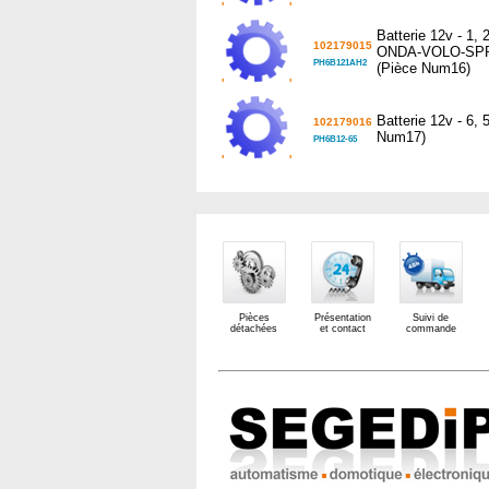
'
'
Batterie 12v - 1
102179015
ONDA-VOLO-SPR
PH6B121AH2
(Pièce Num16)
'
'
Batterie 12v - 6,
102179016
Num17)
PH6B12-65
'
'
Pièces
Présentation
Suivi de
détachées
et contact
commande