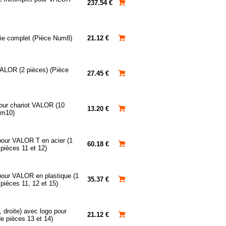
237.54 €
oie complet (Pièce Num8)
21.12 €
VALOR (2 pièces) (Pièce
27.45 €
our chariot VALOR (10
13.20 €
um10)
our VALOR T en acier (1
60.18 €
 pièces 11 et 12)
our VALOR en plastique (1
35.37 €
pièces 11, 12 et 15)
 droite) avec logo pour
21.12 €
 pièces 13 et 14)