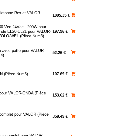
 pietonne Rex et VALOR
1095.35 €
30 Vca-24Vcc - 200W pour
ande EL20-EL21 pour VALOR-
197.96 €
OLO-WEL (Pièce Num3)
e avec patte pour VALOR
52.26 €
4)
/N (Pièce Num5)
107.69 €
t pour VALOR-ONDA (Pièce
153.62 €
incomplet pour VALOR (Pièce
359.49 €
ue incomplet pour VALOR