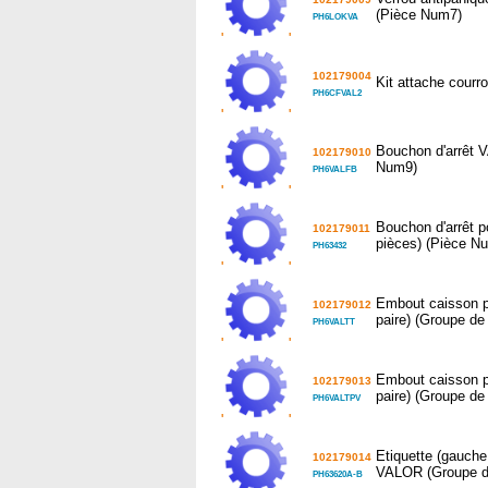
(Pièce Num7)
PH6LOKVA
'
'
102179004
Kit attache courr
PH6CFVAL2
'
'
Bouchon d'arrêt 
102179010
Num9)
PH6VALFB
'
'
Bouchon d'arrêt p
102179011
pièces) (Pièce N
PH63432
'
'
Embout caisson p
102179012
paire) (Groupe de
PH6VALTT
'
'
Embout caisson p
102179013
paire) (Groupe de 
PH6VALTPV
'
'
Etiquette (gauche,
102179014
VALOR (Groupe de
PH63620A-B