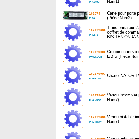
Num1)
PH6Z33B
'
'
Carte pour porte
102074
(Pièce Num2)
EL20
Transformateur 2
102179006
coffret de comm
PH6AL2
BIS-TEN-ONDA-V
'
'
Groupe de renvoi
102179002
L/BIS (Pièce Num
PH6VALGR
'
'
102179003
Chariot VALOR L
PH6VALGC
'
'
Verrou incomple
102179007
Num7)
PH6LOKV
'
'
Verrou bistable 
102179008
Num7)
PH6LOKVB
'
'
Verrou antipaniq
102179009