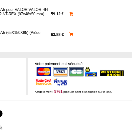
, 2Ah pour VALOR-VALOR HH-
INT-REX (97x48x50 mm)
59.12 €
 5Ah (65X150X95) (Pièce
63.88 €
Votre paiement est sécurisé
9761
Actuellement,
produits sont disponibles sur le site.