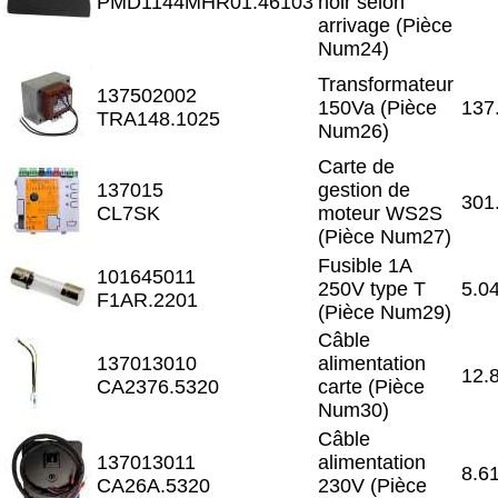
PMD1144MHR01.46103
noir selon
arrivage (Pièce
Num24)
Transformateur
137502002
150Va (Pièce
137
TRA148.1025
Num26)
Carte de
137015
gestion de
301
CL7SK
moteur WS2S
(Pièce Num27)
Fusible 1A
101645011
250V type T
5.0
F1AR.2201
(Pièce Num29)
Câble
137013010
alimentation
12.
CA2376.5320
carte (Pièce
Num30)
Câble
137013011
alimentation
8.6
CA26A.5320
230V (Pièce