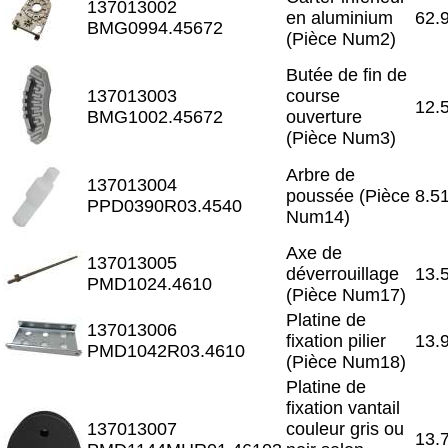
137013002
en aluminium
62.
BMG0994.45672
(Pièce Num2)
Butée de fin de
137013003
course
12.
BMG1002.45672
ouverture
(Pièce Num3)
Arbre de
137013004
poussée (Pièce
8.5
PPD0390R03.4540
Num14)
Axe de
137013005
déverrouillage
13.
PMD1024.4610
(Pièce Num17)
Platine de
137013006
fixation pilier
13.
PMD1042R03.4610
(Pièce Num18)
Platine de
fixation vantail
137013007
couleur gris ou
13.