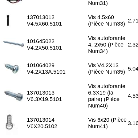
Num31)
137013012
Vis 4.5x60
2.7
V4.5X60.5101
(Pièce Num33)
Vis autoforante
101645022
4, 2x50 (Pièce
2.3
V4.2X50.5101
Num34)
101064029
Vis V4.2X13
5.0
V4.2X13A.5101
(Pièce Num35)
Vis autoforante
137013013
6.3X19 (la
4.5
V6.3X19.5101
paire) (Pièce
Num40)
137013014
Vis 6x20 (Pièce
3.1
V6X20.5102
Num41)