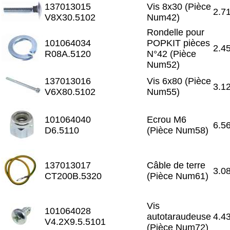
137013015
Vis 8x30 (Pièce
2.7
V8X30.5102
Num42)
Rondelle pour
101064034
POPKIT pièces
2.4
R08A.5120
N°42 (Pièce
Num52)
137013016
Vis 6x80 (Pièce
3.1
V6X80.5102
Num55)
101064040
Ecrou M6
6.5
D6.5110
(Pièce Num58)
137013017
Câble de terre
3.0
CT200B.5320
(Pièce Num61)
Vis
101064028
autotaraudeuse
4.4
V4.2X9.5.5101
(Pièce Num72)