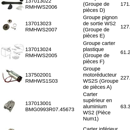
137013022
(Groupe de
171
RMHWS2006
pièces D)
Groupe pignon
137013023
de sortie WS2
127
RMHWS2007
(Groupe de
pièces E)
Groupe carter
137013024
plastique
61.
RMHWS2005
(Groupe de
pièces F)
Groupe
137502001
motoréducteur
227
RMHWS1S03
WS2S (Groupe
de pièces A)
Carter
supérieur en
137013001
aluminium
63.
BMG0993R07.45673
WS2 (Pièce
Num1)
Carter inférieur