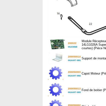
Module Récepteur
200022
14LG1026A Superh
041A5456B
courtes) (Pièce 
200050014
Support de monta
041AART-0001
200050003
Capot Moteur (Pi
041AART-0002
'
'
200050013
Fond de boitier (
041AART-0003
'
'
200050002