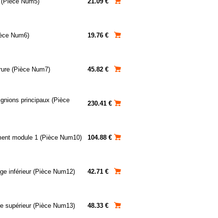
 (Pièce Num5)
21.09 €
ièce Num6)
19.76 €
rure (Pièce Num7)
45.82 €
ignions principaux (Pièce
230.41 €
ent module 1 (Pièce Num10)
104.88 €
age inférieur (Pièce Num12)
42.71 €
ge supérieur (Pièce Num13)
48.33 €