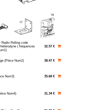
 Radio Rolling code
étérodyne ( fréquences
32.57 €
Num1)
ge (Pièce Num2)
38.47 €
èce Num3)
35.68 €
Pièce Num4)
31.34 €