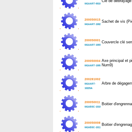
Clé de débrayage
041AART-0010
'
'
200050015
Sachet de vis (P
041AART-1002
'
'
200050001
Couvercle clé ser
041AART-1003
'
'
Axe principal et p
200050004
Num9)
041AART-1005
'
'
200281002
Arbre de dégagem
041AART-
1022SA
'
'
200050011
Boitier d'engrenn
041ABSC-1010
'
'
200050008
Boitier d'engrena
041ABSC-1011