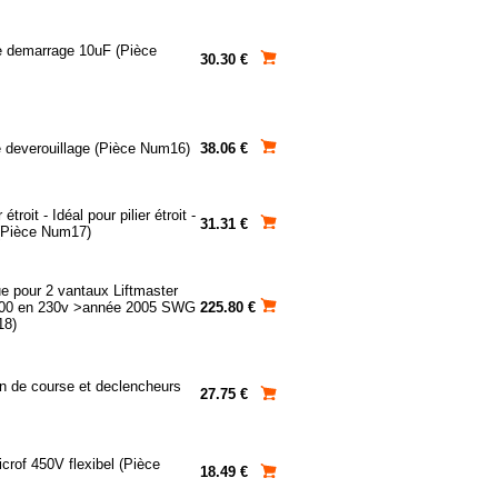
 demarrage 10uF (Pièce
30.30 €
de deverouillage (Pièce Num16)
38.06 €
étroit - Idéal pour pilier étroit -
31.31 €
r (Pièce Num17)
ue pour 2 vantaux Liftmaster
00 en 230v >année 2005 SWG
225.80 €
18)
fin de course et declencheurs
27.75 €
rof 450V flexibel (Pièce
18.49 €