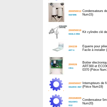
'
'
Condensateurs de
200050012
Num15)
041F0096
200050016
Kit cylindre clé 
041SLG-0054
Equerre pour pilier 
200239
Facile à installe
ART-6
Boitier électroniq
200026
ART300 et ECO3
CB11
0370 (Pièce Num
Interrupteurs de 
200050007
(Pièce Num19)
041ABSC-0027
'
'
200268005
Condensateur 5mic
041ASWG-
Num20)
0112