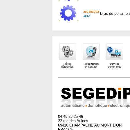
'
'
200281003
Bras de portail e
ART-3
'
'
Pièces
Présentation
Suivi de
détachées
et contact
commande
04 49 23 25 46
22 rue des Aulnes
69410 CHAMPAGNE AU MONT D'OR
FRANCE