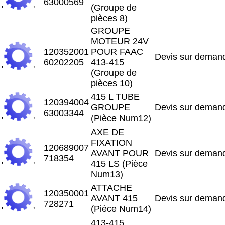
63000569
(Groupe de
'
'
pièces 8)
GROUPE
MOTEUR 24V
120352001
POUR FAAC
Devis sur deman
60202205
413-415
'
'
(Groupe de
pièces 10)
415 L TUBE
120394004
GROUPE
Devis sur deman
63003344
(Pièce Num12)
'
'
AXE DE
FIXATION
120689007
AVANT POUR
Devis sur deman
718354
415 LS (Pièce
'
'
Num13)
ATTACHE
120350001
AVANT 415
Devis sur deman
728271
(Pièce Num14)
'
'
413-415