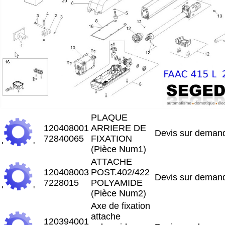
PLAQUE
120408001
ARRIERE DE
Devis sur deman
72840065
FIXATION
'
'
(Pièce Num1)
ATTACHE
120408003
POST.402/422
Devis sur deman
7228015
POLYAMIDE
'
'
(Pièce Num2)
Axe de fixation
attache
120394001