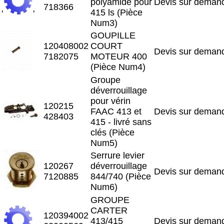
polyamide pour
Devis sur deman
718366
415 ls (Pièce
'
'
Num3)
GOUPILLE
120408002
COURT
Devis sur deman
7182075
MOTEUR 400
(Pièce Num4)
Groupe
déverrouillage
pour vérin
120215
FAAC 413 et
Devis sur deman
428403
415 - livré sans
clés (Pièce
Num5)
Serrure levier
120267
déverrouillage
Devis sur deman
7120885
844/740 (Pièce
Num6)
GROUPE
CARTER
120394002
413/415
Devis sur deman