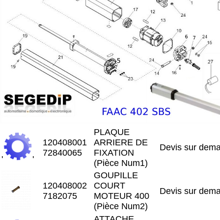
PLAQUE
120408001
ARRIERE DE
Devis sur dem
72840065
FIXATION
'
'
(Pièce Num1)
GOUPILLE
120408002
COURT
Devis sur dem
7182075
MOTEUR 400
(Pièce Num2)
ATTACHE