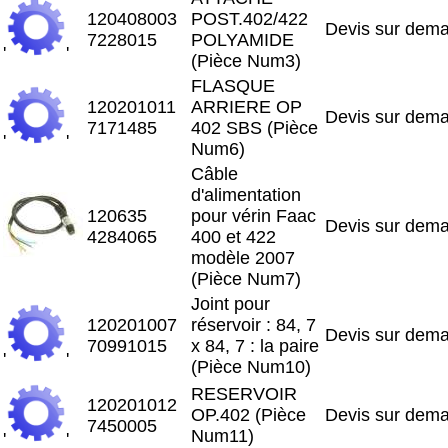
120408003
POST.402/422
Devis sur dem
7228015
POLYAMIDE
'
'
(Pièce Num3)
FLASQUE
120201011
ARRIERE OP
Devis sur dem
7171485
402 SBS (Pièce
'
'
Num6)
Câble
d'alimentation
120635
pour vérin Faac
Devis sur dem
4284065
400 et 422
modèle 2007
(Pièce Num7)
Joint pour
120201007
réservoir : 84, 7
Devis sur dem
70991015
x 84, 7 : la paire
'
'
(Pièce Num10)
RESERVOIR
120201012
OP.402 (Pièce
Devis sur dem
7450005
Num11)
'
'