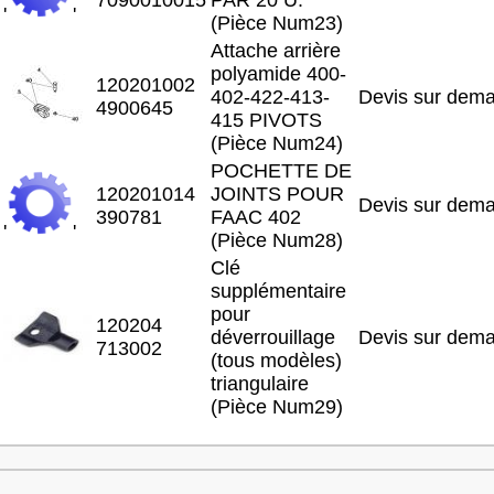
'
'
(Pièce Num23)
Attache arrière
polyamide 400-
120201002
402-422-413-
Devis sur dem
4900645
415 PIVOTS
(Pièce Num24)
POCHETTE DE
120201014
JOINTS POUR
Devis sur dem
390781
FAAC 402
'
'
(Pièce Num28)
Clé
supplémentaire
pour
120204
déverrouillage
Devis sur dem
713002
(tous modèles)
triangulaire
(Pièce Num29)