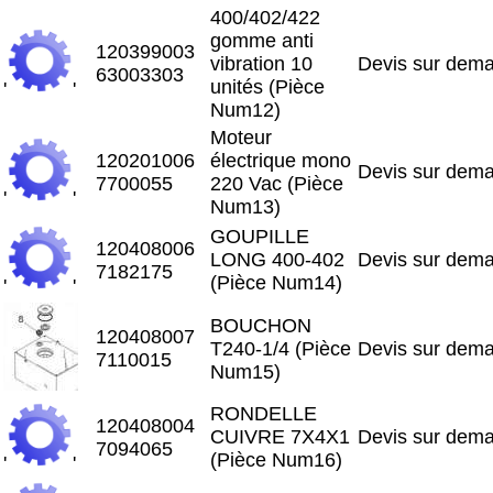
400/402/422
gomme anti
120399003
vibration 10
Devis sur dem
63003303
unités (Pièce
'
'
Num12)
Moteur
120201006
électrique mono
Devis sur dem
7700055
220 Vac (Pièce
'
'
Num13)
GOUPILLE
120408006
LONG 400-402
Devis sur dem
7182175
(Pièce Num14)
'
'
BOUCHON
120408007
T240-1/4 (Pièce
Devis sur dem
7110015
Num15)
RONDELLE
120408004
CUIVRE 7X4X1
Devis sur dem
7094065
(Pièce Num16)
'
'