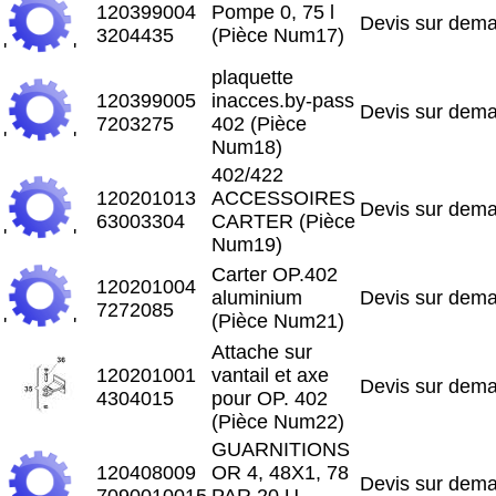
120399004
Pompe 0, 75 l
Devis sur dem
3204435
(Pièce Num17)
'
'
plaquette
120399005
inacces.by-pass
Devis sur dem
7203275
402 (Pièce
'
'
Num18)
402/422
120201013
ACCESSOIRES
Devis sur dem
63003304
CARTER (Pièce
'
'
Num19)
Carter OP.402
120201004
aluminium
Devis sur dem
7272085
(Pièce Num21)
'
'
Attache sur
120201001
vantail et axe
Devis sur dem
4304015
pour OP. 402
(Pièce Num22)
GUARNITIONS
120408009
OR 4, 48X1, 78
Devis sur dem
7090010015
PAR 20 U.