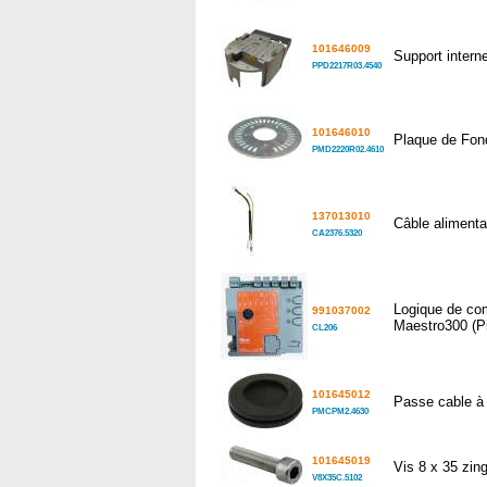
101646009
Support inter
PPD2217R03.4540
101646010
Plaque de Fo
PMD2220R02.4610
137013010
Câble alimenta
CA2376.5320
Logique de c
991037002
Maestro300 (P
CL206
101645012
Passe cable à
PMCPM2.4630
101645019
Vis 8 x 35 zi
V8X35C.5102