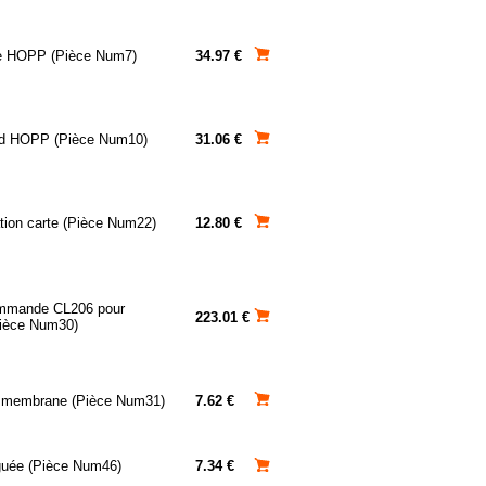
ne HOPP (Pièce Num7)
34.97 €
nd HOPP (Pièce Num10)
31.06 €
tion carte (Pièce Num22)
12.80 €
ommande CL206 pour
223.01 €
ièce Num30)
 membrane (Pièce Num31)
7.62 €
nguée (Pièce Num46)
7.34 €