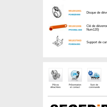
991001001
Disque de déve
PD0802B0000
Clé de déverro
991001006
Num120)
PPD0496A.4540
991037003
Support de ca
PD0803A0001
Pièces
Présentation
Suivi de
détachées
et contact
commande