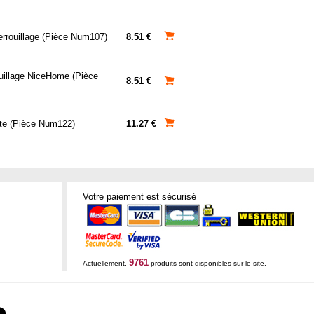
rrouillage (Pièce Num107)
8.51 €
uillage NiceHome (Pièce
8.51 €
rte (Pièce Num122)
11.27 €
Votre paiement est sécurisé
9761
Actuellement,
produits sont disponibles sur le site.