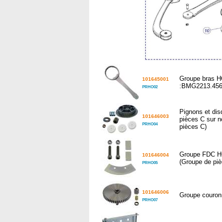
Groupe bras H
101645001
:BMG2213.4567
PRHO02
Pignons et dis
101646003
pièces C sur n
PRHO04
pièces C)
Groupe FDC 
101646004
(Groupe de piè
PRHO05
101646006
Groupe couron
PRHO07