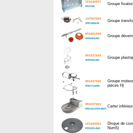
101646007
Groupe fixatio
PRHO08
137507004
Groupe transfo
SPEG060A00
991001009
Groupe déverro
SPNHMA003
991037004
Groupe plastiq
SPNHMA002
Groupe moteu
991037005
pièces H)
SPMTG10300
991037001
Carter inférie
BMG2211R03.45673
Disque de couv
101645002
Num5)
PPD2215.4540