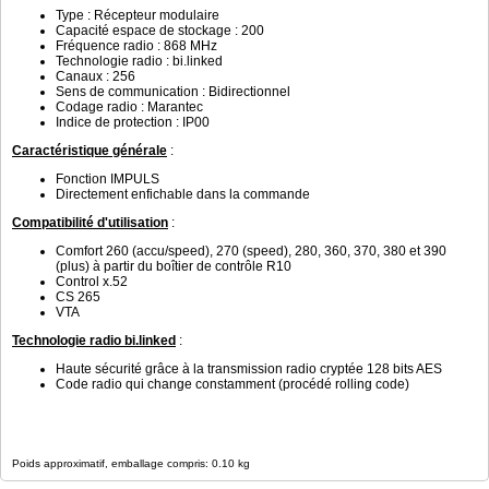
Type : Récepteur modulaire
Capacité espace de stockage : 200
Fréquence radio : 868 MHz
Technologie radio : bi.linked
Canaux : 256
Sens de communication : Bidirectionnel
Codage radio : Marantec
Indice de protection : IP00
Caractéristique générale
:
Fonction IMPULS
Directement enfichable dans la commande
Compatibilité d'utilisation
:
Comfort 260 (accu/speed), 270 (speed), 280, 360, 370, 380 et 390
(plus) à partir du boîtier de contrôle R10
Control x.52
CS 265
VTA
Technologie radio bi.linked
:
Haute sécurité grâce à la transmission radio cryptée 128 bits AES
Code radio qui change constamment (procédé rolling code)
Poids approximatif, emballage compris: 0.10 kg