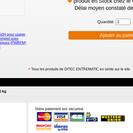
produit en Stock chez le
Délai moyen constaté de
Quantité:
50H pour usage
omplet avec
aniques (PWRFM)
e
>
Tous les produits de DITEC ENTREMATIC en vente sur le site
0 kg
Votre paiement est sécurisé