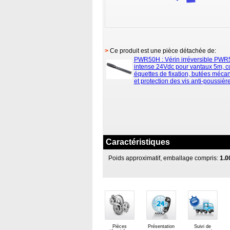
>
Ce produit est une pièce détachée de:
PWR50H : Vérin irréversible PWR
intense 24Vdc pour vantaux 5m, c
équettes de fixation, butées méc
et protection des vis anti-poussièr
Caractéristiques
Poids approximatif, emballage compris:
1.0
Pièces
Présentation
Suivi de