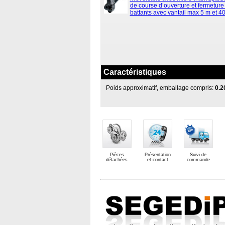
de course d’ouverture et fermeture 
battants avec vantail max 5 m et 40
Caractéristiques
Poids approximatif, emballage compris:
0.2
Pièces
Présentation
Suivi de
détachées
et contact
commande