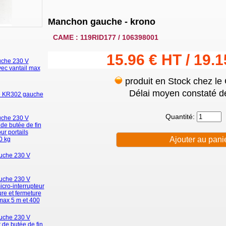
Manchon gauche - krono
CAME : 119RID177 / 106398001
15.96 € HT / 19.
uche 230 V
avec vantail max
produit en Stock chez le
Délai moyen constaté de
le KR302 gauche
Quantité:
uche 230 V
 de butée de fin
ur portails
0 kg
uche 230 V
uche 230 V
icro-interrupteur
ure et fermeture
 max 5 m et 400
uche 230 V
r de butée de fin