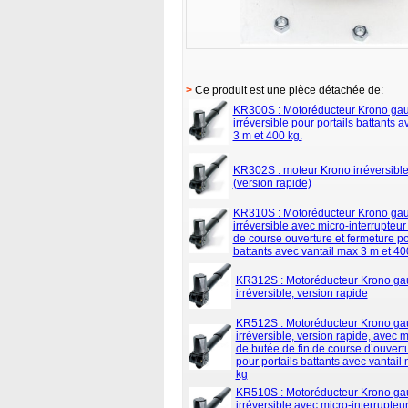
>
Ce produit est une pièce détachée de:
KR300S : Motoréducteur Krono ga
irréversible pour portails battants 
3 m et 400 kg.
KR302S : moteur Krono irréversib
(version rapide)
KR310S : Motoréducteur Krono ga
irréversible avec micro-interrupteur
de course ouverture et fermeture po
battants avec vantail max 3 m et 40
KR312S : Motoréducteur Krono ga
irréversible, version rapide
KR512S : Motoréducteur Krono ga
irréversible, version rapide, avec m
de butée de fin de course d’ouvert
pour portails battants avec vantail
kg
KR510S : Motoréducteur Krono ga
irréversible avec micro-interrupteu