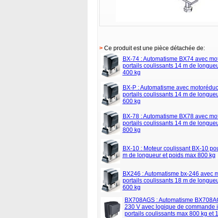
>
Ce produit est une pièce détachée de:
BX-74 : Automatisme BX74 avec mot
portails coulissants 14 m de longue
400 kg
BX-P : Automatisme avec motoréduc
portails coulissants 14 m de longue
600 kg
BX-78 : Automatisme BX78 avec mot
portails coulissants 14 m de longue
800 kg
BX-10 : Moteur coulissant BX-10 pou
m de longueur et poids max 800 kg
BX246 : Automatisme bx-246 avec m
portails coulissants 18 m de longue
600 kg
BX708AGS : Automatisme BX708A
230 V avec logique de commande i
portails coulissants max 800 kg et 