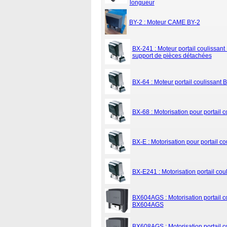
longueur
BY-2 : Moteur CAME BY-2
BX-241 : Moteur portail coulissant
support de pièces détachées
BX-64 : Moteur portail coulissant 
BX-68 : Motorisation pour portail 
BX-E : Motorisation pour portail c
BX-E241 : Motorisation portail co
BX604AGS : Motorisation portail c
BX604AGS
BX608AGS : Motorisation portail c