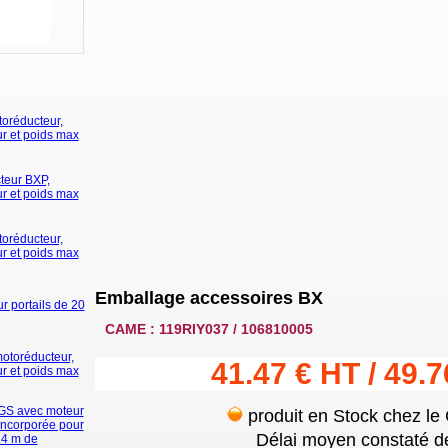
oréducteur,
ur et poids max
teur BXP,
ur et poids max
oréducteur,
ur et poids max
Emballage accessoires BX
r portails de 20
CAME : 119RIY037 / 106810005
otoréducteur,
41.47 € HT / 49.
ur et poids max
GS avec moteur
produit en Stock chez le
ncorporée pour
Délai moyen constaté de
14 m de