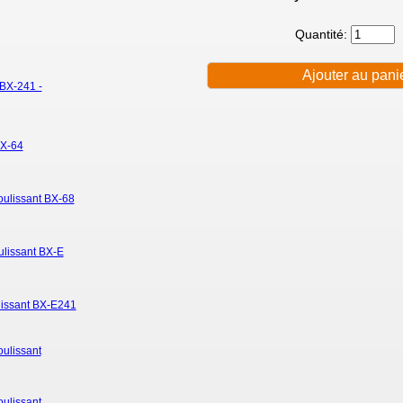
Quantité:
 BX-241 -
BX-64
coulissant BX-68
oulissant BX-E
ulissant BX-E241
oulissant
oulissant