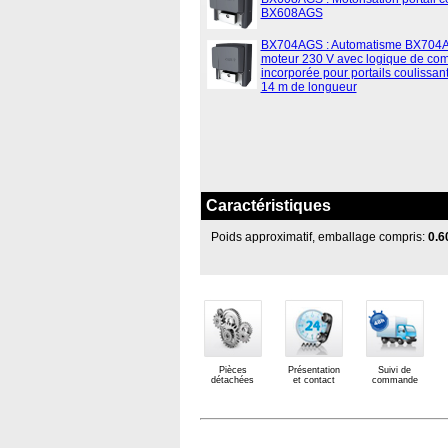
BX608AGS
BX704AGS : Automatisme BX704
moteur 230 V avec logique de c
incorporée pour portails coulissan
14 m de longueur
Caractéristiques
Poids approximatif, emballage compris:
0.6
Pièces
Présentation
Suivi de
détachées
et contact
commande