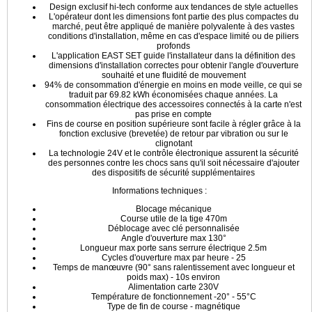
Design exclusif hi-tech conforme aux tendances de style actuelles
L'opérateur dont les dimensions font partie des plus compactes du
marché, peut être appliqué de manière polyvalente à des vastes
conditions d'installation, même en cas d'espace limité ou de piliers
profonds
L'application EAST SET guide l'installateur dans la définition des
dimensions d'installation correctes pour obtenir l'angle d'ouverture
souhaité et une fluidité de mouvement
94% de consommation d'énergie en moins en mode veille, ce qui se
traduit par 69.82 kWh économisées chaque années. La
consommation électrique des accessoires connectés à la carte n'est
pas prise en compte
Fins de course en position supérieure sont facile à régler grâce à la
fonction exclusive (brevetée) de retour par vibration ou sur le
clignotant
La technologie 24V et le contrôle électronique assurent la sécurité
des personnes contre les chocs sans qu'il soit nécessaire d'ajouter
des dispositifs de sécurité supplémentaires
Informations techniques :
Blocage mécanique
Course utile de la tige 470m
Déblocage avec clé personnalisée
Angle d'ouverture max 130°
Longueur max porte sans serrure électrique 2.5m
Cycles d'ouverture max par heure - 25
Temps de manœuvre (90° sans ralentissement avec longueur et
poids max) - 10s environ
Alimentation carte 230V
Température de fonctionnement -20° - 55°C
Type de fin de course - magnétique