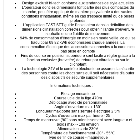
Design exclusif hi-tech conforme aux tendances de style actuelles
L'opérateur dont les dimensions font partie des plus compactes du
marché, peut être appliqué de manière polyvalente à des vastes
conditions d'installation, même en cas d'espace limité ou de piliers
profonds
L'application EAST SET guide l'installateur dans la définition des
dimensions d'installation correctes pour obtenir l'angle d'ouverture
souhaité et une fluidité de mouvement
94% de consommation d'énergie en moins en mode veille, ce qui se
traduit par 69.82 kWh économisées chaque années. La
consommation électrique des accessoires connectés à la carte n'est
pas prise en compte
Fins de course en position supérieure sont facile à régler grâce à la
fonction exclusive (brevetée) de retour par vibration ou sur le
clignotant
La technologie 24V et le contrôle électronique assurent la sécurité
des personnes contre les chocs sans qu'il soit nécessaire d'ajouter
des dispositifs de sécurité supplémentaires
Informations techniques :
Blocage mécanique
Course utile de la tige 470m
Déblocage avec clé personnalisée
Angle d'ouverture max 130°
Longueur max porte sans serrure électrique 2.5m
Cycles d'ouverture max par heure - 25
Temps de manœuvre (90° sans ralentissement avec longueur et
poids max) - 10s environ
Alimentation carte 230V
Température de fonctionnement -20° - 55°C
Type de fin de course - magnétique