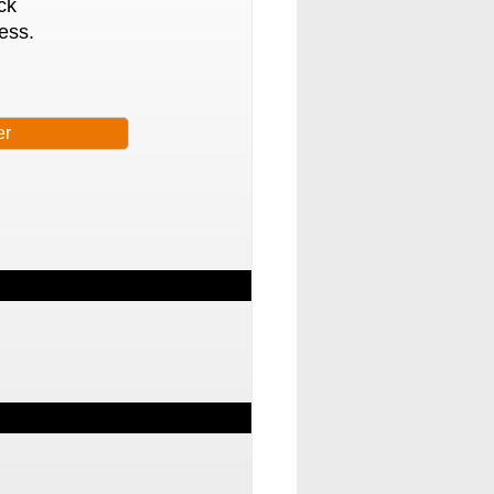
ck
ess.