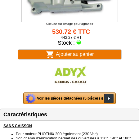
Cliquez sur l'image pour agrandir
530.72 € TTC
442.27 € HT
Stock :
Ajouter au panier
Voir les pièces détachées (5 pièce(s))
Caractéristiques
SANS CAISSON
Pour moteur PHOENIX 200 également (230 Vac)
Son champ d'application permet des ouvertures à 110°, 140° et 180°