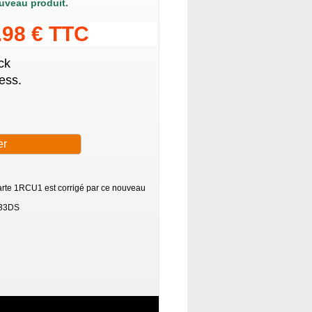
uveau produit.
.98 € TTC
ck
ess.
carte 1RCU1 est corrigé par ce nouveau
433DS