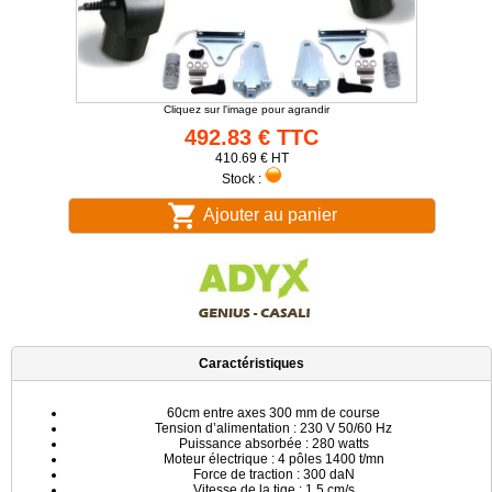
Cliquez sur l'image pour agrandir
492.83 € TTC
410.69 € HT
Stock :
Ajouter au panier
Caractéristiques
60cm entre axes 300 mm de course
Tension d’alimentation : 230 V 50/60 Hz
Puissance absorbée : 280 watts
Moteur électrique : 4 pôles 1400 t/mn
Force de traction : 300 daN
Vitesse de la tige : 1.5 cm/s