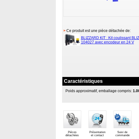
>
Ce produit est une pièce détachée de:
BLIZZARD KIT : Kit coulissant BL
104027 avec encodeur en 24 V
Caractéristiques
Poids approximatif, emballage compris:
1.0
Pièces
Présentation
Suivi de
détachées
et contact
commande