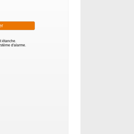
st étanche.
stème d'alarme.