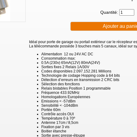
Quantité:
Idéal pour porte de garage ou portail extérieur car le récepteur e
La télécommande possède 3 touches mais 5 canaux, idéal sur sy
Alimentation 12 ou 24V AC DC
Consommation max:
0.5A (230v) 65mA(12V) 80mA(24V)
Sorties fixes 2 Relais 1A/30V
Codes disponibles 2.097.152.281 Millions
Technologie de codage Hopping code à 64 bits
Détection d’erreurs en transmission 2 CRC bits
Sélection des fonctions
Relais bistables Position 1 programmable
Fréquence 433.92MHz
Homologations Européennes
Emissions < -57dBm
Sensibilité < -104dBm
Portée 60m
Contrôle accès OUI
Température 0 à 70º
Antenne 17cm / 8,5cm
Fixation par 3 vis
Boitier étanche
Sortie avec presse-étoupe