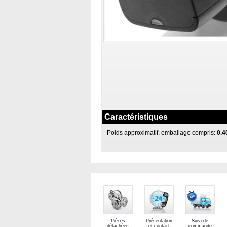
Caractéristiques
Poids approximatif, emballage compris:
0.4
Pièces
Présentation
Suivi de
détachées
et contact
commande