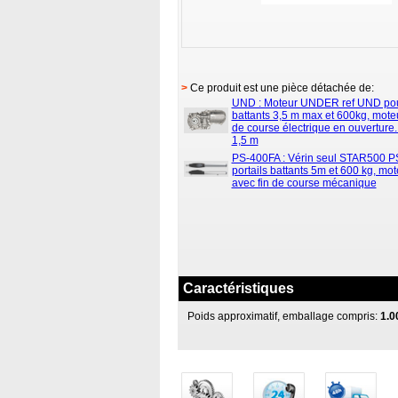
>
Ce produit est une pièce détachée de:
UND : Moteur UNDER ref UND pour
battants 3,5 m max et 600kg, moteu
de course électrique en ouverture
1,5 m
PS-400FA : Vérin seul STAR500 P
portails battants 5m et 600 kg, mo
avec fin de course mécanique
Caractéristiques
Poids approximatif, emballage compris:
1.0