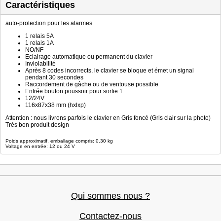
Caractéristiques
auto-protection pour les alarmes
1 relais 5A
1 relais 1A
NO/NF
Eclairage automatique ou permanent du clavier
Inviolabilité
Après 8 codes incorrects, le clavier se bloque et émet un signal
pendant 30 secondes
Raccordement de gâche ou de ventouse possible
Entrée bouton poussoir pour sortie 1
12/24V
116x87x38 mm (hxlxp)
Attention : nous livrons parfois le clavier en Gris foncé (Gris clair sur la photo)
Très bon produit design
Poids approximatif, emballage compris: 0.30 kg
Voltage en entrée: 12 ou 24 V
Qui sommes nous ?
Contactez-nous