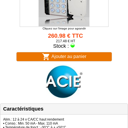
Cliquez sur l'image pour agrandir
260.98 € TTC
217.48 € HT
Stock :
Ajouter au panier
Caractéristiques
Alim.: 12 à 24 v CA/CC haut rendement
• Conso.: Min. 50 mA - Max. 110 mA
• Température de fonct.: -30°C à + +50°C