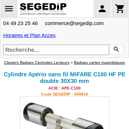
04 49 23 25 46 commerce@segedip.com
Horaires et Plan Acces
Claviers Badges Centrales Lecteurs
>
Badges cartes magnétiques
Cylindre Apério sans fil MIFARE C100 HF PE
double 30X30 mm
ACIE : APE-C100
Code SEGEDIP : 400819