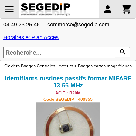
04 49 23 25 46 commerce@segedip.com
Horaires et Plan Acces
Claviers Badges Centrales Lecteurs
>
Badges cartes magnétiques
Identifiants rustines passifs format MIFARE
13.56 MHz
ACIE : R20M
Code SEGEDIP : 400855