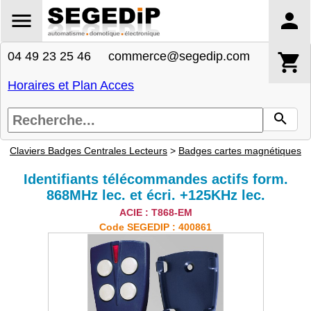
04 49 23 25 46 commerce@segedip.com
Horaires et Plan Acces
Claviers Badges Centrales Lecteurs
>
Badges cartes magnétiques
Identifiants télécommandes actifs form.
868MHz lec. et écri. +125KHz lec.
ACIE : T868-EM
Code SEGEDIP : 400861