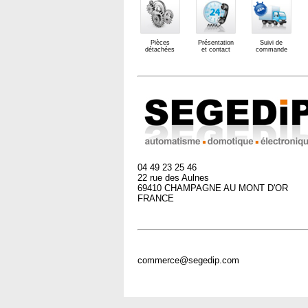
Pièces
Présentation
Suivi de
détachées
et contact
commande
04 49 23 25 46
22 rue des Aulnes
69410 CHAMPAGNE AU MONT D'OR
FRANCE
commerce@segedip.com