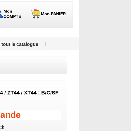
Mon
Mon PANIER
COMPTE
 tout le catalogue
4 / ZT44 / XT44 : B/C/SF
mande
ck