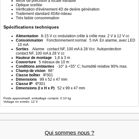
Miroir de précision à focale variable
Optique scellée
Vérification d'événement 4D de deière génération
Traitement standard 4D/bi-rideau
Très faible consommation
Spécifications techniques
Alimentation
8-15 V cc ondulation crête à crête max. 2 V à 12 V cc
Consommation
Fonctionnement normal 5 mA En alarme, avec LED
10 mA
Sorties
Alarme contact NF, 100 mA à 28 Vcc Autoprotection
contact NF, 100 mA à 28 V cc
Hauteur de montage
1,8 à 3 m
Couverture
5 rideaux de 10 m
Conditions ambiantes
-10° à +55° C; humidité relative 90% max.
Champ de vision
86°
Classe boîtier
IP301
Dimensions
99 x 52 x 47 mm
Classe IP
IP301
Dimensions (l x H x P)
52 x 99 x 47 mm
Poids approximatif, emballage compris: 0.10 kg
Voltage en entrée: 12 V
Qui sommes nous ?