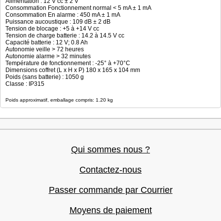
Alimentation : 12 V cc ± 2 V
Consommation Fonctionnement normal < 5 mA ± 1 mA
Consommation En alarme : 450 mA ± 1 mA
Puissance aucoustique : 109 dB ± 2 dB
Tension de blocage : +5 à +14 V cc
Tension de charge batterie : 14.2 à 14.5 V cc
Capacité batterie : 12 V; 0.8 Ah
Autonomie veille > 72 heures
Autonomie alarme > 32 minutes
Température de fonctionnement : -25° à +70°C
Dimensions coffret (L x H x P) 180 x 165 x 104 mm
Poids (sans batterie) : 1050 g
Classe : IP315
Poids approximatif, emballage compris: 1.20 kg
Qui sommes nous ?
Contactez-nous
Passer commande par Courrier
Moyens de paiement