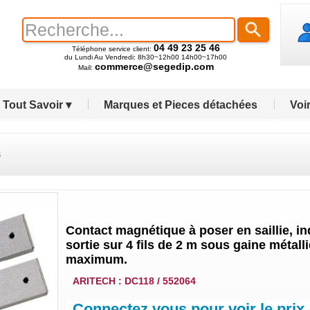
04 49 23 25 46
Téléphone service client:
du Lundi Au Vendredi: 8h30~12h00 14h00~17h00
commerce@segedip.com
Mail:
Tout Savoir ▾
Marques et Pieces détachées
Voir
s
Contact magnétique à poser en saillie, in
sortie sur 4 fils de 2 m sous gaine métal
maximum.
ARITECH : DC118 / 552064
Connectez vous pour voir le prix