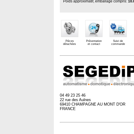
Poids approximatif, emballage compris:
10.
Pièces
Présentation
Suivi de
détachées
et contact
commande
04 49 23 25 46
22 rue des Aulnes
69410 CHAMPAGNE AU MONT D'OR
FRANCE