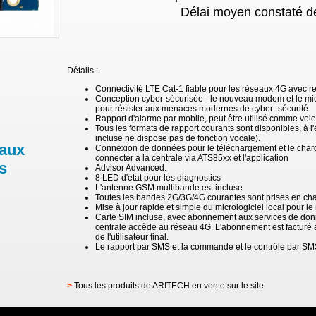
Délai moyen constaté de
Détails :
Connectivité LTE Cat-1 fiable pour les réseaux 4G avec re
Conception cyber-sécurisée - le nouveau modem et le mic
pour résister aux menaces modernes de cyber- sécurité
Rapport d'alarme par mobile, peut être utilisé comme voi
Tous les formats de rapport courants sont disponibles, à l'
incluse ne dispose pas de fonction vocale).
 aux
Connexion de données pour le téléchargement et le charge
connecter à la centrale via ATS85xx et l'application
s
Advisor Advanced.
8 LED d'état pour les diagnostics
L'antenne GSM multibande est incluse
Toutes les bandes 2G/3G/4G courantes sont prises en ch
Mise à jour rapide et simple du micrologiciel local pour
Carte SIM incluse, avec abonnement aux services de donné
centrale accède au réseau 4G. L'abonnement est facturé aux
de l'utilisateur final.
Le rapport par SMS et la commande et le contrôle par SM
>
Tous les produits de ARITECH en vente sur le site