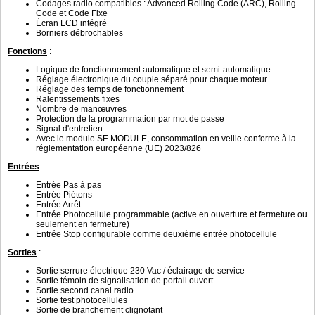
Codages radio compatibles : Advanced Rolling Code (ARC), Rolling
Code et Code Fixe
Écran LCD intégré
Borniers débrochables
Fonctions
:
Logique de fonctionnement automatique et semi-automatique
Réglage électronique du couple séparé pour chaque moteur
Réglage des temps de fonctionnement
Ralentissements fixes
Nombre de manœuvres
Protection de la programmation par mot de passe
Signal d'entretien
Avec le module SE.MODULE, consommation en veille conforme à la
réglementation européenne (UE) 2023/826
Entrées
:
Entrée Pas à pas
Entrée Piétons
Entrée Arrêt
Entrée Photocellule programmable (active en ouverture et fermeture ou
seulement en fermeture)
Entrée Stop configurable comme deuxième entrée photocellule
Sorties
:
Sortie serrure électrique 230 Vac / éclairage de service
Sortie témoin de signalisation de portail ouvert
Sortie second canal radio
Sortie test photocellules
Sortie de branchement clignotant