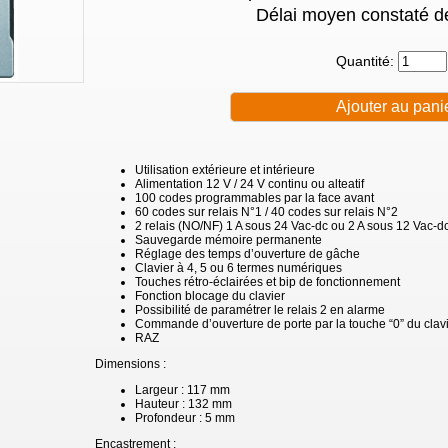
Délai moyen constaté de
Quantité:
Utilisation extérieure et intérieure
Alimentation 12 V / 24 V continu ou alteatif
100 codes programmables par la face avant
60 codes sur relais N°1 / 40 codes sur relais N°2
2 relais (NO/NF) 1 A sous 24 Vac-dc ou 2 A sous 12 Vac-d
Sauvegarde mémoire permanente
Réglage des temps d’ouverture de gâche
Clavier à 4, 5 ou 6 termes numériques
Touches rétro-éclairées et bip de fonctionnement
Fonction blocage du clavier
Possibilité de paramétrer le relais 2 en alarme
Commande d’ouverture de porte par la touche “0” du clavie
RAZ
Dimensions :
Largeur : 117 mm
Hauteur : 132 mm
Profondeur : 5 mm
Encastrement :