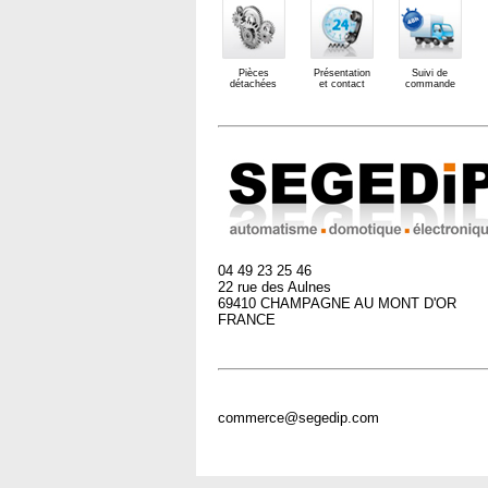
Pièces
Présentation
Suivi de
détachées
et contact
commande
04 49 23 25 46
22 rue des Aulnes
69410 CHAMPAGNE AU MONT D'OR
FRANCE
commerce@segedip.com