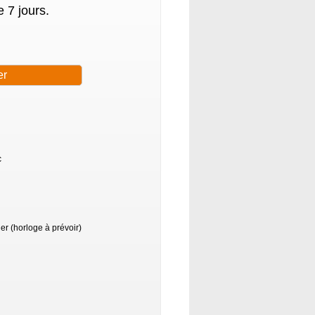
 7 jours.
c
r (horloge à prévoir)