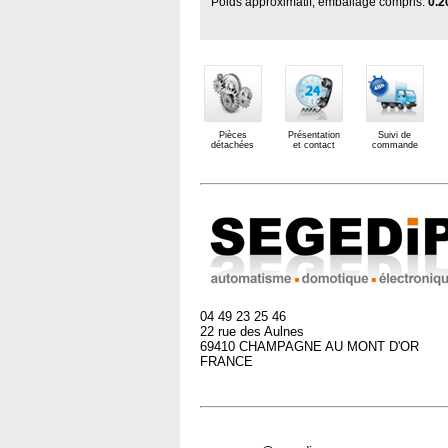
Poids approximatif, emballage compris:
0.2
Pièces
Présentation
Suivi de
détachées
et contact
commande
04 49 23 25 46
22 rue des Aulnes
69410 CHAMPAGNE AU MONT D'OR
FRANCE