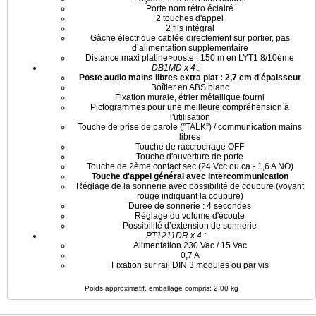
Porte nom rétro éclairé
2 touches d'appel
2 fils intégral
Gâche électrique cablée directement sur portier, pas
d’alimentation supplémentaire
Distance maxi platine>poste : 150 m en LYT1 8/10ème
DB1MD x 4 :
Poste audio mains libres extra plat : 2,7 cm d'épaisseur
Boîtier en ABS blanc
Fixation murale, étrier métallique fourni
Pictogrammes pour une meilleure compréhension à
l'utilisation
Touche de prise de parole (”TALK”) / communication mains
libres
Touche de raccrochage OFF
Touche d'ouverture de porte
Touche de 2ème contact sec (24 Vcc ou ca - 1,6 A NO)
Touche d'appel général avec intercommunication
Réglage de la sonnerie avec possibilité de coupure (voyant
rouge indiquant la coupure)
Durée de sonnerie : 4 secondes
Réglage du volume d'écoute
Possibilité d’extension de sonnerie
PT1211DR x 4 :
Alimentation 230 Vac / 15 Vac
0,7 A
Fixation sur rail DIN 3 modules ou par vis
Poids approximatif, emballage compris: 2.00 kg