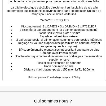
combiné dans l’appartement pour unecommunication audio sans faille.
La gâche électrique est câblée directement sur la platine de rue afin
depermettre aux occupants d’ouvrir la porte sans se déplacer. Un gain de
temps pour accueillir les visiteurs !
CARACTERISTIQUES
Kit comprenant : 1 x DA4DS + 3 x DA1MD + 1 x PT1211DR
2 fils intégral par appartement (si 1 alimentation par combiné)
Platine saillie extra-plate : 22 mm
Façade en
aluminium naturel
2 paires par poste, si alimentation commune pour postes intérieurs
Réglage du volume d’appel avec possibilité de coupure (voyant
rouge indiquant la coupure)
BP supplémentaire (contact sec) nécessitant une paire de plus
Câblage avec transfo séparé
Gâche électrique cablée directement sur portier, pas d’alimentation
supplémentaire
Possibilité d’extension de sonnerie
Porte nom rétro éclairé
Distance maxi platine>poste : 150 m en LYT1 8/10ème
Poids approximatif, emballage compris: 1.50 kg
Qui sommes nous ?