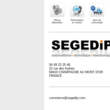
Pièces
Présentation
Suivi de
détachées
et contact
commande
04 49 23 25 46
22 rue des Aulnes
69410 CHAMPAGNE AU MONT D'OR
FRANCE
commerce@segedip.com