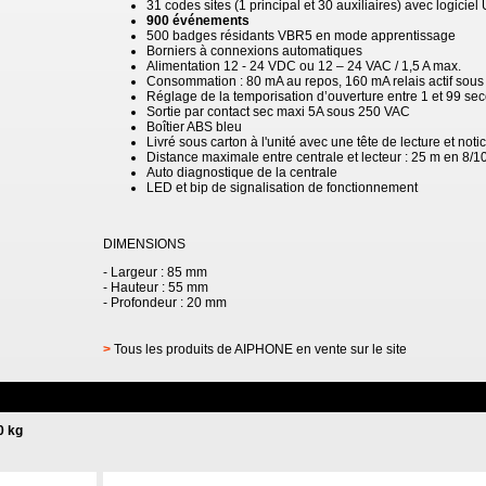
31 codes sites (1 principal et 30 auxiliaires) avec logici
900 événements
500 badges résidants VBR5 en mode apprentissage
Borniers à connexions automatiques
Alimentation 12 - 24 VDC ou 12 – 24 VAC / 1,5 A max.
Consommation : 80 mA au repos, 160 mA relais actif sous
Réglage de la temporisation d’ouverture entre 1 et 99 se
Sortie par contact sec maxi 5A sous 250 VAC
Boîtier ABS bleu
Livré sous carton à l'unité avec une tête de lecture et noti
Distance maximale entre centrale et lecteur : 25 m en 8/
Auto diagnostique de la centrale
LED et bip de signalisation de fonctionnement
DIMENSIONS
- Largeur : 85 mm
- Hauteur : 55 mm
- Profondeur : 20 mm
>
Tous les produits de AIPHONE en vente sur le site
0 kg