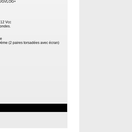
el UGVLOG+
 12 Vcc
condes.
ce
10ème (2 paires torsadées avec écran)