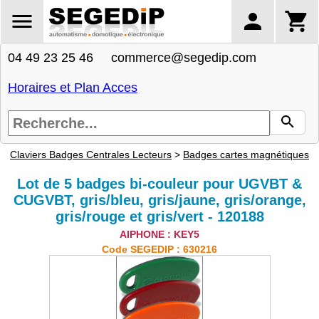
04 49 23 25 46 commerce@segedip.com
Horaires et Plan Acces
Claviers Badges Centrales Lecteurs
>
Badges cartes magnétiques
Lot de 5 badges bi-couleur pour UGVBT &
CUGVBT, gris/bleu, gris/jaune, gris/orange,
gris/rouge et gris/vert - 120188
AIPHONE : KEY5
Code SEGEDIP : 630216