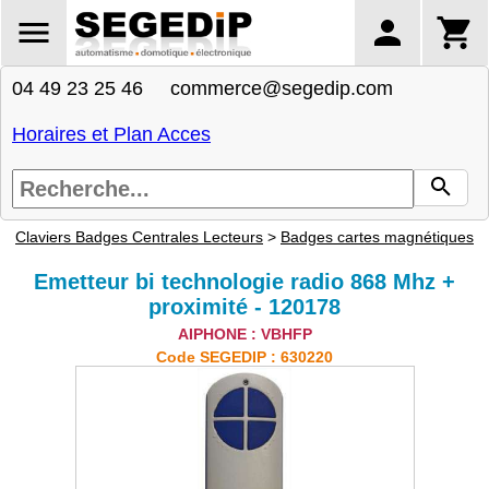
04 49 23 25 46 commerce@segedip.com
Horaires et Plan Acces
Claviers Badges Centrales Lecteurs
>
Badges cartes magnétiques
Emetteur bi technologie radio 868 Mhz +
proximité - 120178
AIPHONE : VBHFP
Code SEGEDIP : 630220