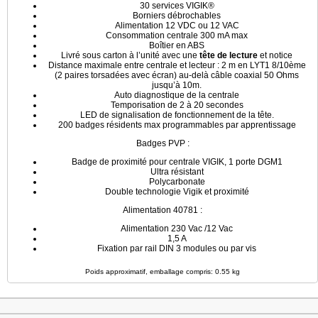
30 services VIGIK®
Borniers débrochables
Alimentation 12 VDC ou 12 VAC
Consommation centrale 300 mA max
Boîtier en ABS
Livré sous carton à l’unité avec une
tête de lecture
et notice
Distance maximale entre centrale et lecteur : 2 m en LYT1 8/10ème
(2 paires torsadées avec écran) au-delà câble coaxial 50 Ohms
jusqu’à 10m.
Auto diagnostique de la centrale
Temporisation de 2 à 20 secondes
LED de signalisation de fonctionnement de la tête.
200 badges résidents max programmables par apprentissage
Badges PVP :
Badge de proximité pour centrale VIGIK, 1 porte DGM1
Ultra résistant
Polycarbonate
Double technologie Vigik et proximité
Alimentation 40781 :
Alimentation 230 Vac /12 Vac
1,5 A
Fixation par rail DIN 3 modules ou par vis
Poids approximatif, emballage compris: 0.55 kg