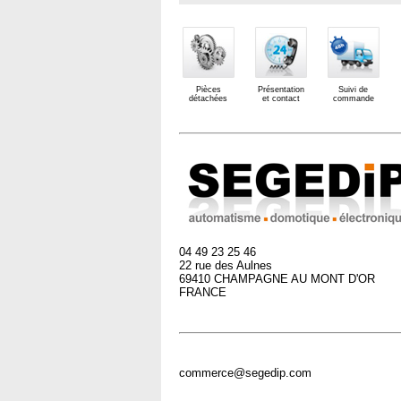
Pièces
Présentation
Suivi de
détachées
et contact
commande
04 49 23 25 46
22 rue des Aulnes
69410 CHAMPAGNE AU MONT D'OR
FRANCE
commerce@segedip.com