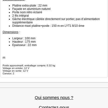
Platine extra-plate : 22 mm
Façade en aluminium naturel
Porte nom rétro éclairé
2 fils intégral
Gâche électrique câblée directement sur portier, pas d’alimentation
supplémentaire
Distance maxi platine>poste : 150 m en LYT1 8/10 ème
Dimensions
:
Largeur : 100 mm
Hauteur : 175 mm
Epaisseur : 22 mm
rn
Poids approximatif, emballage compris: 0.32 kg
Voltage en entrée: 12 V
Voltage en sortie: 12 V
Canaux: 2
Qui sommes nous ?
Contactez-nous