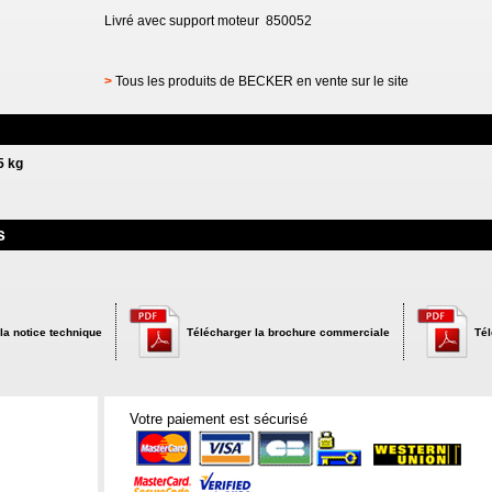
Livré avec support moteur 850052
>
Tous les produits de BECKER en vente sur le site
5 kg
s
la notice technique
Télécharger la brochure commerciale
Tél
Votre paiement est sécurisé