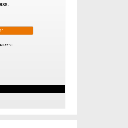
ess.
40 et 50