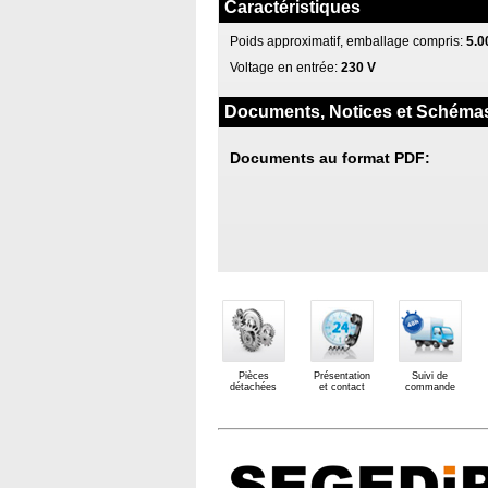
Caractéristiques
Poids approximatif, emballage compris:
5.0
Voltage en entrée:
230 V
Documents, Notices et Schéma
Documents au format PDF:
Pièces
Présentation
Suivi de
détachées
et contact
commande